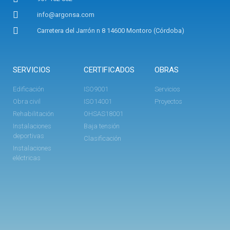
info@argonsa.com
Carretera del Jarrón n 8 14600 Montoro (Córdoba)
SERVICIOS
CERTIFICADOS
OBRAS
Edificación
ISO9001
Servicios
Obra civil
ISO14001
Proyectos
Rehabilitación
OHSAS18001
Instalaciones
Baja tensión
deportivas
Clasificación
Instalaciones
eléctricas