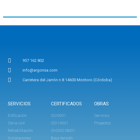
957 162 802
info@argonsa.com
Carretera del Jarrón n 8 14600 Montoro (Córdoba)
SERVICIOS
CERTIFICADOS
OBRAS
Edificación
ISO9001
Servicios
Obra civil
ISO14001
Proyectos
Rehabilitación
OHSAS18001
Instalaciones
Baja tensión